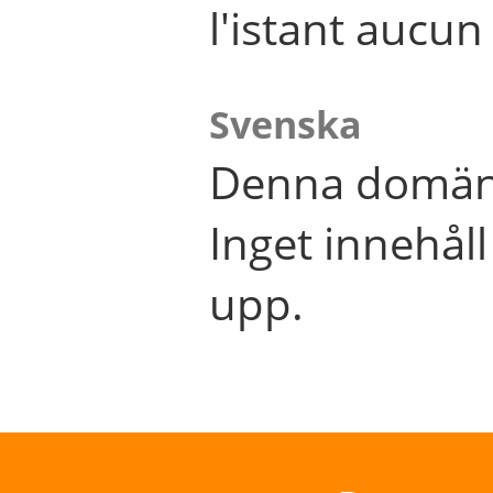
l'istant aucu
Svenska
Denna domän 
Inget innehål
upp.